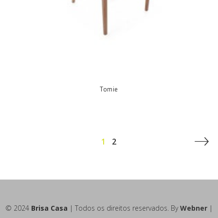
Tomie
1
2
© 2024
Brisa Casa
| Todos os direitos reservados. By
Webner
|