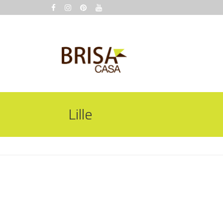
ACESSÓRIO
APARADOR
Lille
BANCO
ACESSÓRIO
BANQUETA
APARADOR
CADEIRA
BANCO
CHAISE
BANQUETA
MESA DE JANTAR