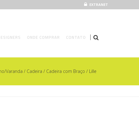
EXTRANET
BANQUETA
DESIGNERS
ONDE COMPRAR
CONTATO
CADEIRA
CHAISE
rno/Varanda
/
Cadeira
/
Cadeira com Braço
/ Lille
BANQUETA
ESPREGUIÇADEIRA
CADEIRA
MESA BISTRO
CHAISE
MESA DE CENTRO
ESPREGUIÇADEIRA
MESA DE JANTAR